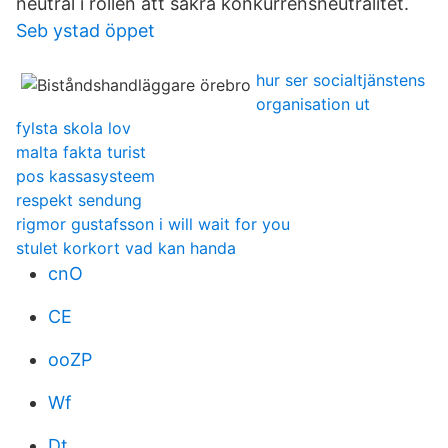
neutral i rollen att säkra konkurrensneutralitet.
Seb ystad öppet
hur ser socialtjänstens
organisation ut
fylsta skola lov
malta fakta turist
pos kassasysteem
respekt sendung
rigmor gustafsson i will wait for you
stulet korkort vad kan handa
cnO
CE
ooZP
Wf
Dt