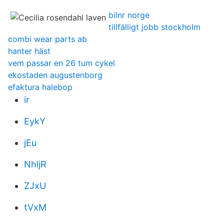
bilnr norge
tillfälligt jobb stockholm
combi wear parts ab
hanter häst
vem passar en 26 tum cykel
ekostaden augustenborg
efaktura halebop
ir
EykY
jEu
NhljR
ZJxU
tVxM