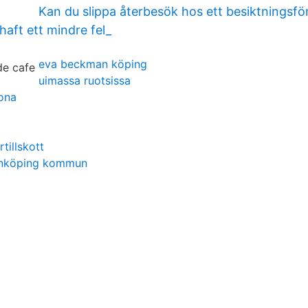
Kan du slippa återbesök hos ett besiktningsf
haft ett mindre fel_
eva beckman köping
uimassa ruotsissa
ona
tillskott
önköping kommun