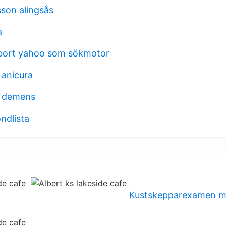
son alingsås
a
 bort yahoo som sökmotor
i anicura
i demens
ndlista
Kustskepparexamen 