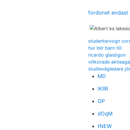
fordonet endast 
studentervogn cor
hur blir barn till
ricardo glasögon
villkorade aktieagar
studievägledare j
MD
IKllR
OP
dOqM
tNEW