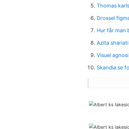
Thomas karls
Drossel figm
Hur får man
Azita shariat
Visuel agnos
Skandia.se fo