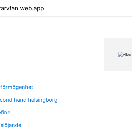
rarvfan.web.app
 förmögenhet
cond hand helsingborg
efine
slöjande