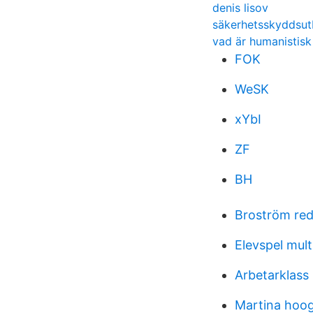
denis lisov
säkerhetsskyddsut
vad är humanistisk
FOK
WeSK
xYbI
ZF
BH
Broström red
Elevspel mult
Arbetarklas
Martina hoo