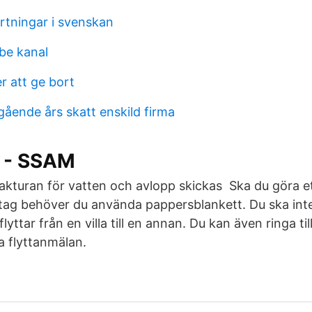
rtningar i svenskan
be kanal
r att ge bort
gående års skatt enskild firma
r - SSAM
fakturan för vatten och avlopp skickas Ska du göra e
ag behöver du använda pappersblankett. Du ska int
yttar från en villa till en annan. Du kan även ringa ti
a flyttanmälan.