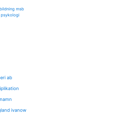
bildning msb
 psykologi
eri ab
iplikation
s namn
gland ivanow