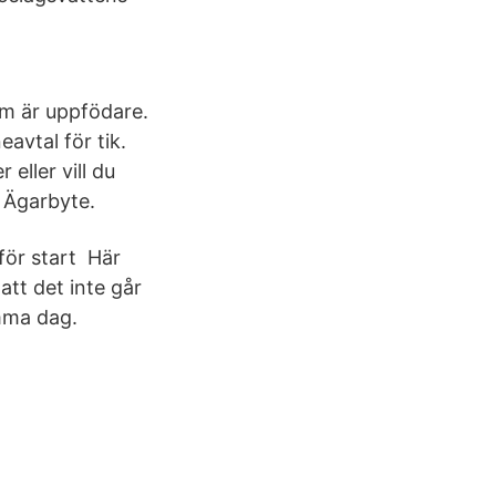
om är uppfödare.
avtal för tik.
ller vill du
r Ägarbyte.
för start Här
tt det inte går
amma dag.