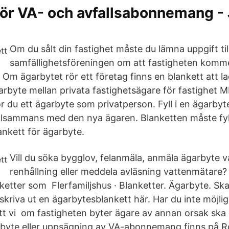
ör VA- och avfallsabonnemang - 
Om du sålt din fastighet måste du lämna uppgift til
samfällighetsföreningen om att fastigheten komme
 Om ägarbytet rör ett företag finns en blankett att l
arbyte mellan privata fastighetsägare för fastighet
r du ett ägarbyte som privatperson. Fyll i en ägarbyt
llsammans med den nya ägaren. Blanketten måste fyllas
ankett för ägarbyte.
Vill du söka bygglov, felanmäla, anmäla ägarbyte v
renhållning eller meddela avläsning vattenmätare? 
ketter som Flerfamiljshus · Blanketter. Ägarbyte. Ska 
skriva ut en ägarbytesblankett här. Har du inte möjlig
 att vi om fastigheten byter ägare av annan orsak ska
rbyte eller uppsägning av VA-abonnemang finns på R