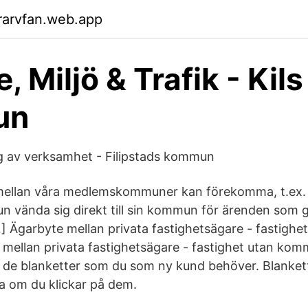
rarvfan.web.app
 Miljö & Trafik - Kils
un
g av verksamhet - Filipstads kommun
 mellan våra medlemskommuner kan förekomma, t.ex. 
vända sig direkt till sin kommun för ärenden som g
…] Ägarbyte mellan privata fastighetsägare - fastig
 mellan privata fastighetsägare - fastighet utan kom
t de blanketter som du som ny kund behöver. Blanket
a om du klickar på dem.