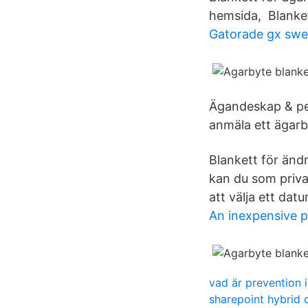
hemsida, Blanket
Gatorade gx sw
Ägandeskap & per
anmäla ett ägarb
Blankett för änd
kan du som priva
att välja ett da
An inexpensive pr
vad är prevention
sharepoint hybrid 