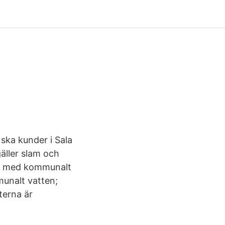
ska kunder i Sala
äller slam och
het med kommunalt
munalt vatten;
terna är