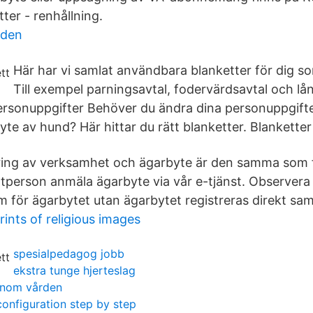
ter - renhållning.
eden
Här har vi samlat användbara blanketter för dig s
Till exempel parningsavtal, fodervärdsavtal och låne
sonuppgifter Behöver du ändra dina personuppgifter e
yte av hund? Här hittar du rätt blanketter. Blankette
ring av verksamhet och ägarbyte är den samma som 
tperson anmäla ägarbyte via vår e-tjänst. Observera a
tum för ägarbytet utan ägarbytet registreras direkt s
ints of religious images
spesialpedagog jobb
ekstra tunge hjerteslag
 inom vården
configuration step by step