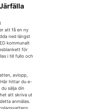
Järfälla
l
r att få en ny
adda ned längst
 MED kommunalt
esblankett för
 i till fullo och
atten, avlopp,
Här hittar du e-
du sälja din
het att skriva ut
 detta anmälas.
oslagsvattens