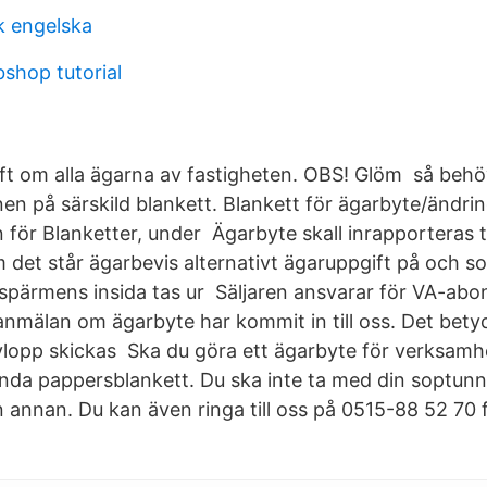
k engelska
hop tutorial
ft om alla ägarna av fastigheten. OBS! Glöm så beh
nen på särskild blankett. Blankett för ägarbyte/ändr
n för Blanketter, under Ägarbyte skall inrapporteras ti
 det står ägarbevis alternativt ägaruppgift på och so
spärmens insida tas ur Säljaren ansvarar för VA-abo
nmälan om ägarbyte har kommit in till oss. Det betyd
vlopp skickas Ska du göra ett ägarbyte för verksamh
da pappersblankett. Du ska inte ta med din soptunn
l en annan. Du kan även ringa till oss på 0515-88 52 70 