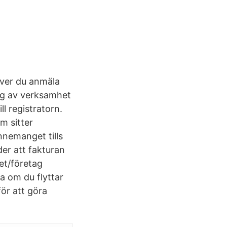
över du anmäla
ing av verksamhet
ll registratorn.
m sitter
nnemanget tills
er att fakturan
et/företag
a om du flyttar
för att göra