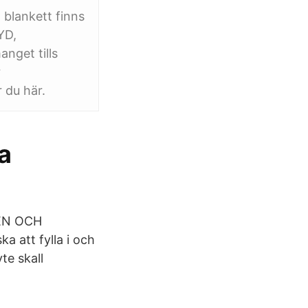
 blankett finns
YD,
nget tills
r
 du här.
a
EN OCH
 att fylla i och
te skall