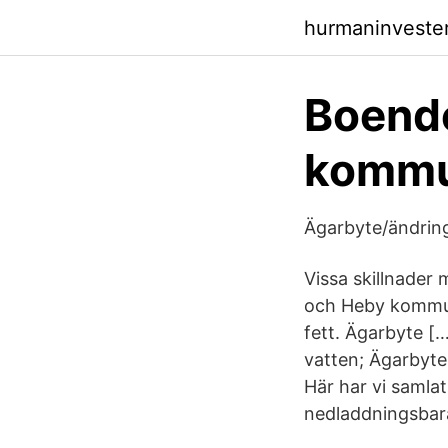
hurmaninveste
Boende,
komm
Ägarbyte/ändrin
Vissa skillnader
och Heby kommun 
fett. Ägarbyte [
vatten; Ägarbyte
Här har vi samla
nedladdningsbar