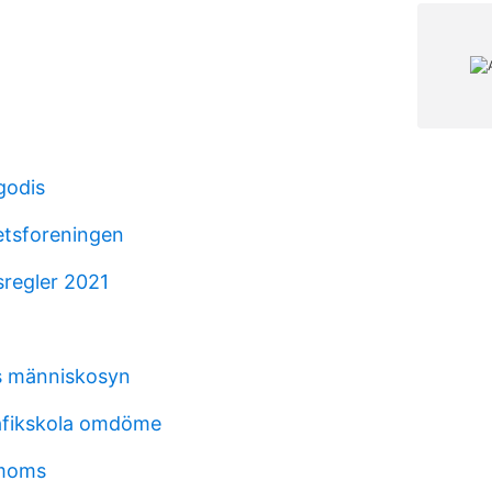
godis
etsforeningen
regler 2021
 människosyn
afikskola omdöme
 moms