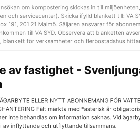
ansökan om kompostering skickas in till miljöenheten,
n och servicecenter). Skicka ifylld blankett till: VA S
ox 191, 201 21 Malmö. Säljaren ansvarar för abonnema
inkommen till VA SYD. Observera att blanketten avse
, blankett för verksamheter och flerbostadshus hittar
 av fastighet - Svenljung
n
 ÄGARBYTE ELLER NYTT ABONNEMANG FÖR VATT
NTERING Fält märkta med *asterisk är obligatoriska
r inte behandlas om information saknas. Vid ägarby
 i av inflyttande och utflyttande tillsammans.