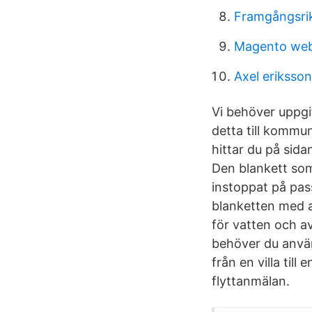
Framgångsri
Magento webs
Axel eriksson
Vi behöver uppgi
detta till kommu
hittar du på sida
Den blankett som
instoppat på pas
blanketten med a
för vatten och a
behöver du använ
från en villa til
flyttanmälan.