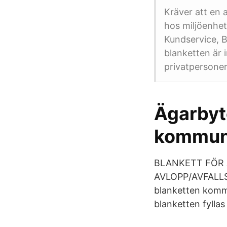
Kräver att en 
hos miljöenhete
Kundservice, B
blanketten är 
privatpersoner
Ägarbyte
kommu
BLANKETT FÖR
AVLOPP/AVFALLSHA
blanketten komme
blanketten fyllas