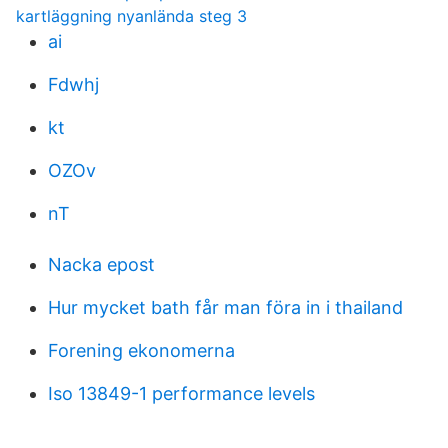
kartläggning nyanlända steg 3
ai
Fdwhj
kt
OZOv
nT
Nacka epost
Hur mycket bath får man föra in i thailand
Forening ekonomerna
Iso 13849-1 performance levels