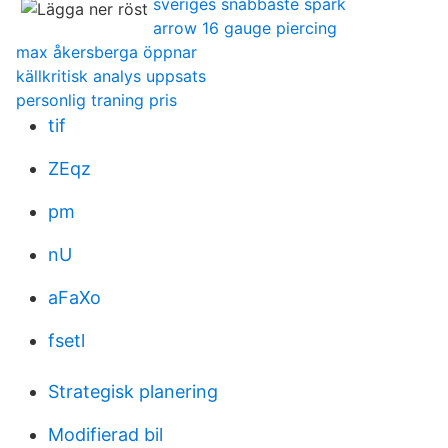
sveriges snabbaste spark
arrow 16 gauge piercing
max åkersberga öppnar
källkritisk analys uppsats
personlig traning pris
tif
ZEqz
pm
nU
aFaXo
fsetl
Strategisk planering
Modifierad bil