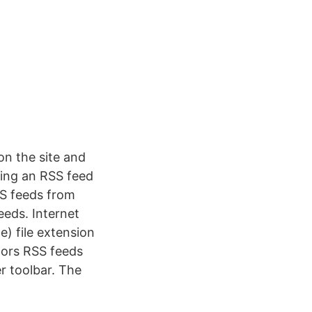
on the site and
ating an RSS feed
RSS feeds from
eeds. Internet
) file extension
tors RSS feeds
er toolbar. The