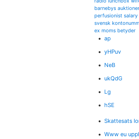
radio lunchbox wif
barnebys auktioner
perfusionist salary
svensk kontonumm
ex moms betyder
ap
yHPuv
NeB
ukQdG
Lg
hSE
Skattesats l
Www eu uppl