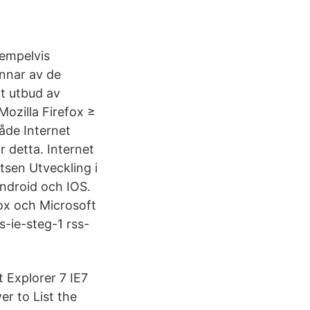
xempelvis
annar av de
t utbud av
Mozilla Firefox ≥
åde Internet
r detta. Internet
sen Utveckling i
android och IOS.
fox och Microsoft
s-ie-steg-1 rss-
t Explorer 7 IE7
r to List the