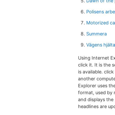
Dawn of the 
Polisens arb
Motorized ca
Summera
Vägens hjälta
Using Internet Ex
click it. It is t
is available. cli
another computer
Explorer uses th
format, used by 
and displays the 
headlines are upd