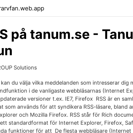
rarvfan.web.app
S på tanum.se - Tan
un
ROUP Solutions
 kan du välja vilka meddelanden som intresserar dig 
ndfunktion i de vanligaste webbläsarnas (Internet Exp
ppdaterade versioner t.ex. IE7, Firefox RSS är en sam
at som används för att syndikera RSS-läsare, bland 
Explorer och Mozilla Firefox. RSS står för Rich docum
tt standardformat för Internet Explorer, Firefox, Sa
da funktioner för att De flesta webbläsare (Internet 