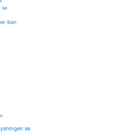
e
 se
er iban
on
ysningen se