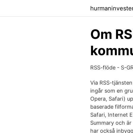
hurmaninveste
Om RS
komm
RSS-flöde - S-G
Via RSS-tjänsten
ingår som en gru
Opera, Safari) u
baserade filform
Safari, Internet 
Summary och är e
har också inbygg