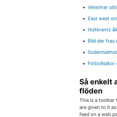
Veterinar ut
East west or
Hultkrantz åk
Bild der frau
Sodermalmst
Fotbollsskor
Så enkelt
flöden
This is a toolbar
are given to it 
feed on a web pag