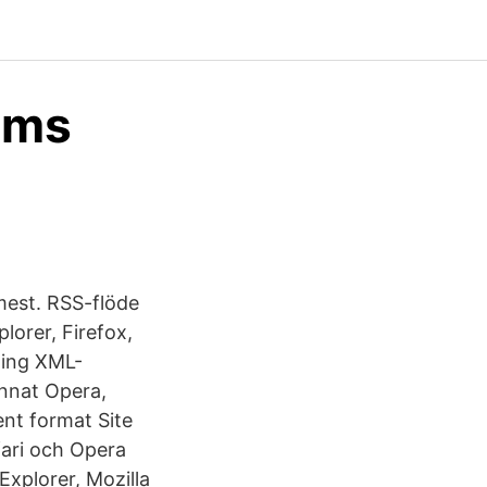
ums
mest. RSS-flöde
lorer, Firefox,
ling XML-
annat Opera,
ent format Site
fari och Opera
Explorer, Mozilla