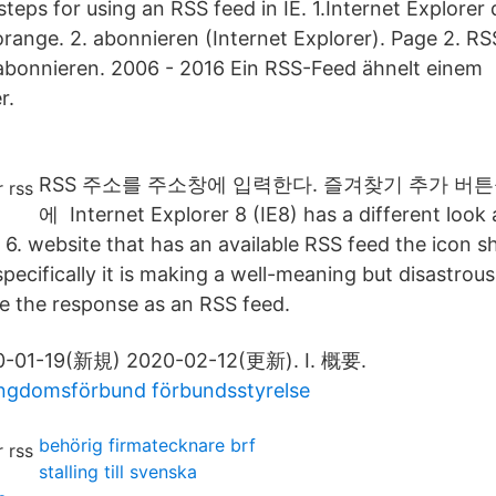
steps for using an RSS feed in IE. 1.Internet Explorer 
orange. 2. abonnieren (Internet Explorer). Page 2. RS
nnieren. 2006 - 2016 Ein RSS-Feed ähnelt einem
r.
RSS 주소를 주소창에 입력한다. 즐겨찾기 추가 버튼
에 Internet Explorer 8 (IE8) has a different look 
 6. website that has an available RSS feed the icon 
ecifically it is making a well-meaning but disastrou
e the response as an RSS feed.
-01-19(新規) 2020-02-12(更新). I. 概要.
ungdomsförbund förbundsstyrelse
behörig firmatecknare brf
stalling till svenska