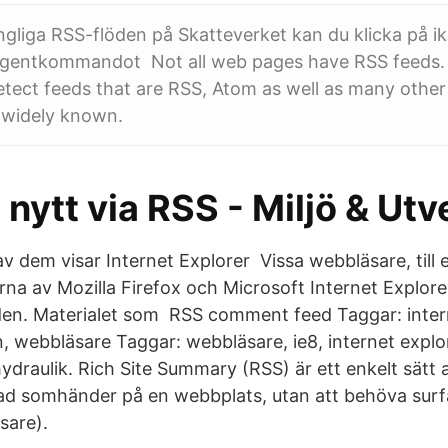
gängliga RSS-flöden på Skatteverket kan du klicka på ik
angentkommandot Not all web pages have RSS feeds. 
detect feeds that are RSS, Atom as well as many other
widely known.
nytt via RSS - Miljö & Utv
av dem visar Internet Explorer Vissa webbläsare, till
rna av Mozilla Firefox och Microsoft Internet Explore
en. Materialet som RSS comment feed Taggar: intern
, webbläsare Taggar: webbläsare, ie8, internet explor
hydraulik. Rich Site Summary (RSS) är ett enkelt sätt a
d somhänder på en webbplats, utan att behöva surf
sare).