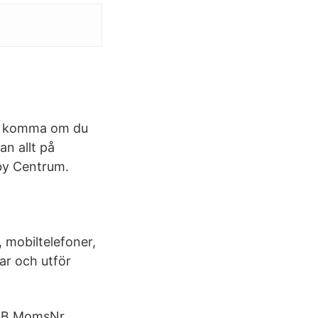
 du komma om du
an allt på
sby Centrum.
, mobiltelefoner,
rar och utför
.
 AB MomsNr.