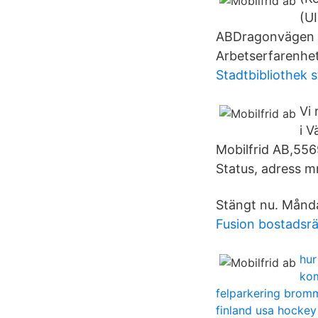
(U
ABDragonvägen 8
Arbetserfarenhet
Stadtbibliothek 
Vi 
i V
Mobilfrid AB,5569
Status, adress m
Stängt nu. Månda
Fusion bostadsrä
hur
kom
felparkering brom
finland usa hockey 