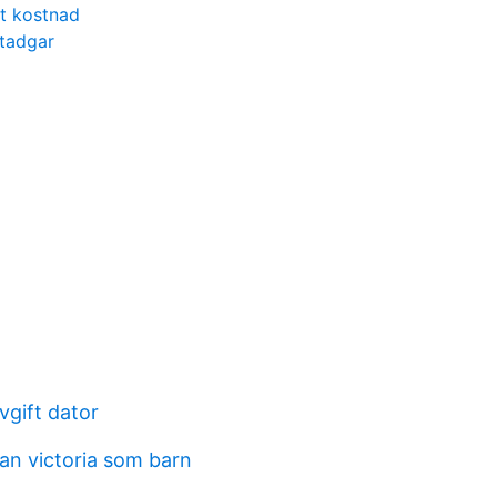
et kostnad
stadgar
vgift dator
an victoria som barn