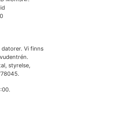
id
10
datorer. Vi finns
uvudentrén.
l, styrelse,
778045.
:00.