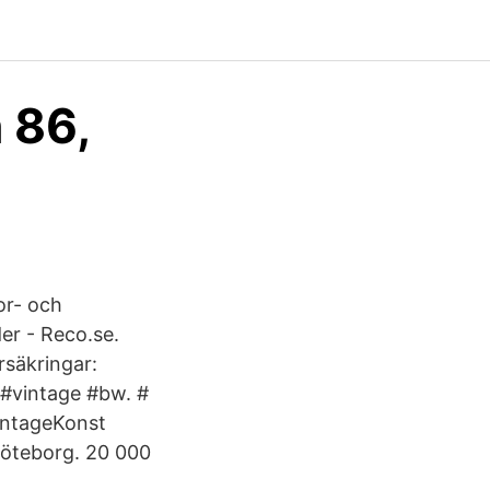
 86,
or- och
er - Reco.se.
rsäkringar:
 #vintage #bw. #
VintageKonst
öteborg. 20 000