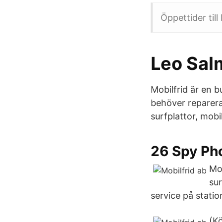
Öppettider till
Leo Sal
Mobilfrid är en 
behöver reparera 
surfplattor, mobi
26 Spy Ph
Mob
sur
service på stati
(K