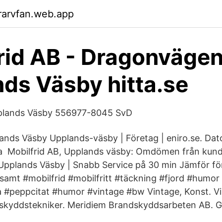
rarvfan.web.app
rid AB - Dragonvägen
ds Väsby hitta.se
pplands Väsby 556977-8045 SvD
lands Väsby Upplands-väsby | Företag | eniro.se. Dat
a Mobilfrid AB, Upplands väsby: Omdömen från kund
Upplands Väsby | Snabb Service på 30 min Jämför fö
amt #mobilfrid #mobilfritt #täckning #fjord #humor
a #peppcitat #humor #vintage #bw Vintage, Konst. 
skyddstekniker. Meridiem Brandskyddsarbeten AB. G