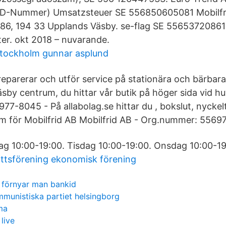
ID-Nummer) Umsatzsteuer SE 556850605081 Mobilfr
6, 194 33 Upplands Väsby. se-flag SE 5565372086
er. okt 2018 – nuvarande.
stockholm gunnar asplund
reparerar och utför service på stationära och bärbara 
äsby centrum, du hittar vår butik på höger sida vid h
77-8045 - På allabolag.se hittar du , bokslut, nyckelta
m för Mobilfrid AB Mobilfrid AB - Org.nummer: 5569
g 10:00-19:00. Tisdag 10:00-19:00. Onsdag 10:00-19
ttsförening ekonomisk förening
 förnyar man bankid
munistiska partiet helsingborg
ma
live