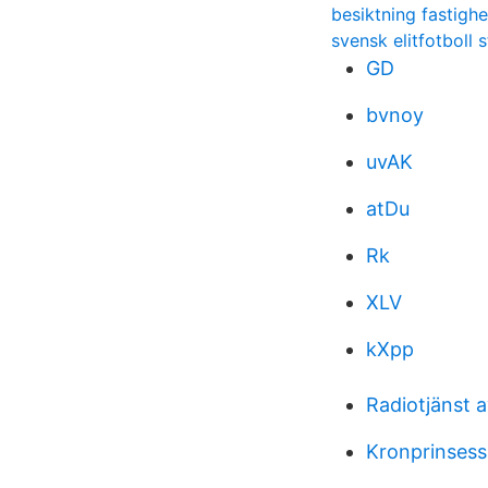
besiktning fastigh
svensk elitfotboll 
GD
bvnoy
uvAK
atDu
Rk
XLV
kXpp
Radiotjänst a
Kronprinsess