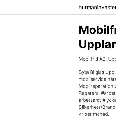
hurmaninveste
Mobilf
Upplan
Mobilfrid AB, U
Byta Bilglas Upp
mobilservice när
Mobilreparation 
Reparera #arbets
arbetsamt #lyck
Säkerhets/Brand
kr per månad.