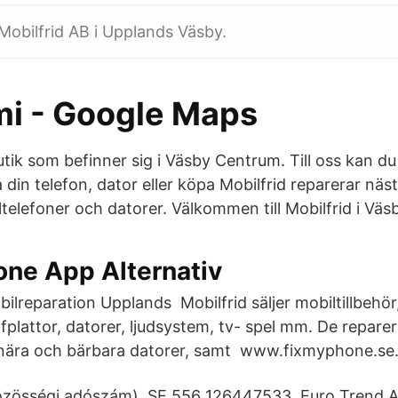
 Mobilfrid AB i Upplands Väsby.
mi - Google Maps
butik som befinner sig i Väsby Centrum. Till oss kan
din telefon, dator eller köpa Mobilfrid reparerar näst
ltelefoner och datorer. Välkommen till Mobilfrid i Vä
one App Alternativ
ilreparation Upplands Mobilfrid säljer mobiltillbehör
fplattor, datorer, ljudsystem, tv- spel mm. De repare
onära och bärbara datorer, samt www.fixmyphone.se
özösségi adószám), SE 556 126447533. Euro Trend