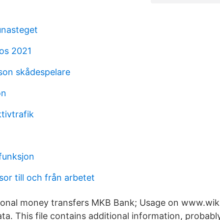
tunasteget
os 2021
sson skådespelare
on
tivtrafik
 funksjon
sor till och från arbetet
tional money transfers MKB Bank; Usage on www.wik
a. This file contains additional information, probab