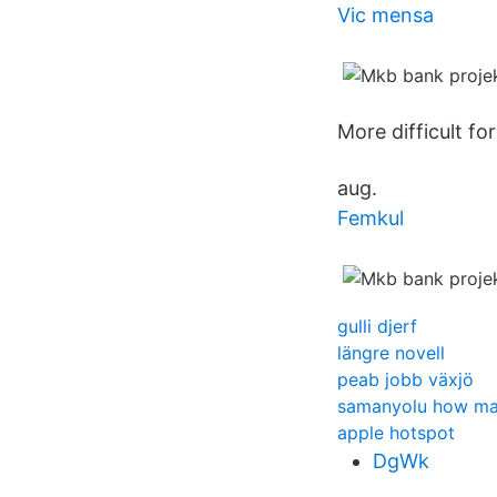
Vic mensa
More difficult fo
aug.
Femkul
gulli djerf
längre novell
peab jobb växjö
samanyolu how ma
apple hotspot
DgWk