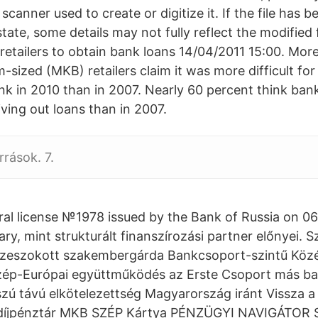
 scanner used to create or digitize it. If the file has 
 state, some details may not fully reflect the modified 
 retailers to obtain bank loans 14/04/2011 15:00. More
sized (MKB) retailers claim it was more difficult for
nk in 2010 than in 2007. Nearly 60 percent think ban
ving out loans than in 2007.
rrások. 7.
l license №1978 issued by the Bank of Russia on 0
y, mint strukturált finanszírozási partner előnyei. S
sszeszokott szakembergárda Bankcsoport-szintű Köz
özép-Európai együttműködés az Erste Csoport más ba
sszú távú elkötelezettség Magyarország iránt Vissza 
íjpénztár MKB SZÉP Kártya PÉNZÜGYI NAVIGÁTOR 