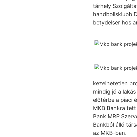
tárhely Szolgál
handbollsklubb De
betydelser hos a
kezelhetetlen pr
mindig jó a laká
elôtérbe a piaci
MKB Bankra tett n
Bank MRP Szervez
Bankból álló társ
az MKB-ban.