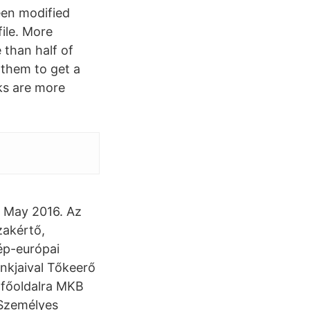
been modified
file. More
 than half of
 them to get a
ks are more
6 May 2016. Az
zakértő,
ép-európai
nkjaival Tőkeerő
a főoldalra MKB
Személyes