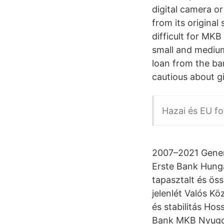
digital camera or
from its original
difficult for MKB
small and medium-
loan from the ba
cautious about gi
Hazai és EU fo
2007–2021 Genera
Erste Bank Hungar
tapasztalt és ö
jelenlét Valós K
és stabilitás Ho
Bank MKB Nyugd