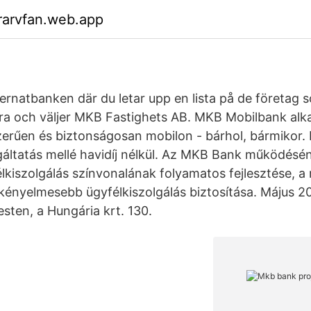
rarvfan.web.app
ternatbanken där du letar upp en lista på de företag 
ura och väljer MKB Fastighets AB. MKB Mobilbank al
zerűen és biztonságosan mobilon - bárhol, bármikor
ltatás mellé havidíj nélkül. Az MKB Bank működésén
lkiszolgálás színvonalának folyamatos fejlesztése, a 
ényelmesebb ügyfélkiszolgálás biztosítása. Május 20.
ten, a Hungária krt. 130.