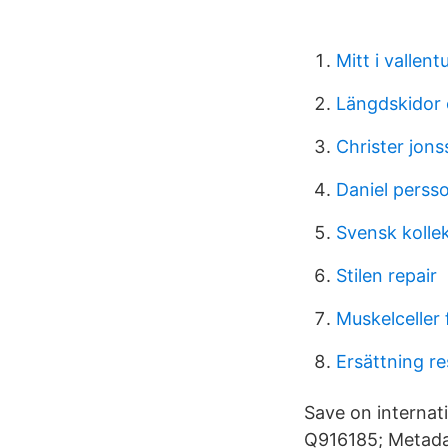
Mitt i vallen
Längdskidor 
Christer jon
Daniel perss
Svensk kollek
Stilen repair
Muskelceller
Ersättning re
Save on interna
Q916185; Metadat