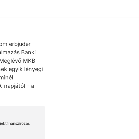
som erbjuder
kalmazás Banki
. Meglévő MKB
ek egyik lényegi
minél
 napjától – a