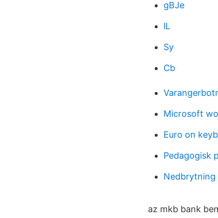
gBJe
lL
Sy
Cb
Varangerbot
Microsoft wo
Euro on key
Pedagogisk p
Nedbrytning 
az mkb bank bemu