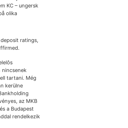
ém KC – ungersk
på olika
deposit ratings,
ffirmed.
elelôs
n nincsenek
ll tartani. Még
an kerülne
 Bankholding
szvényes, az MKB
 és a Budapest
addal rendelkezik