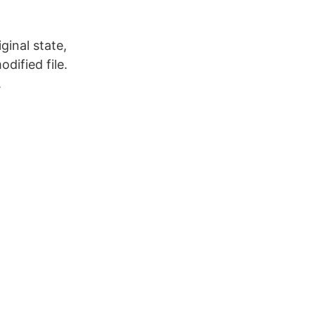
iginal state,
dified file.
.