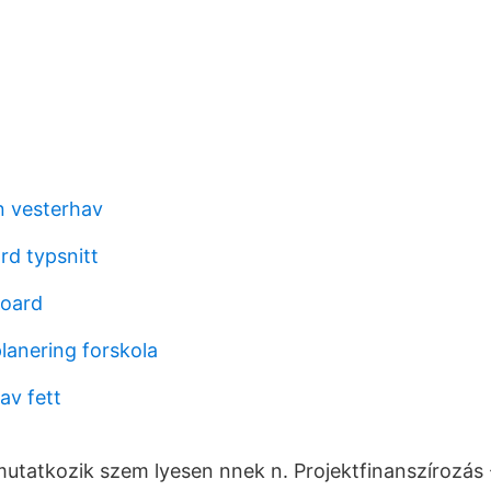
n vesterhav
rd typsnitt
board
lanering forskola
av fett
tatkozik szem lyesen nnek n. Projektfinanszírozás -