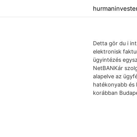
hurmaninveste
Detta gör du i in
elektronisk fakt
ügyintézés egys
NetBANKár szolgá
alapelve az ügyfé
hatékonyabb és k
korábban Budapes