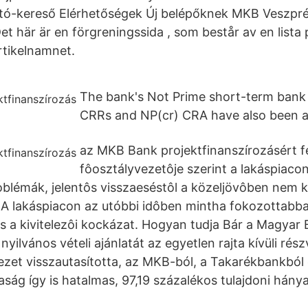
tató-kereső Elérhetőségek Új belépőknek MKB Veszpr
t här är en förgreningssida , som består av en lista 
rtikelnamnet.
The bank's Not Prime short-term bank 
CRRs and NP(cr) CRA have also been a
az MKB Bank projektfinanszírozásért f
fôosztályvezetôje szerint a lakáspiaco
oblémák, jelentôs visszaeséstôl a közeljövôben nem ke
s A lakáspiacon az utóbbi idôben mintha fokozottabb
 és a kivitelezôi kockázat. Hogyan tudja Bár a Magyar
yilvános vételi ajánlatát az egyetlen rajta kívüli ré
et visszautasította, az MKB-ból, a Takarékbankból
aság így is hatalmas, 97,19 százalékos tulajdoni hány